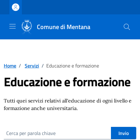
Vai ai contenuti
Vai al footer
Comune di Mentana
Home
/
Servizi
/
Educazione e formazione
Educazione e formazione
Tutti quei servizi relativi all'educazione di ogni livello e
formazione anche universitaria.
cerca
Invio