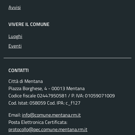
Avvisi
VIVERE IL COMUNE
Luoghi
Eventi
CONTATTI
Città di Mentana
Piazza Borghese, 4 - 00013 Mentana
Codice fiscale
02447950581
/ P. IVA:
01059071009
Cod. Istat: 058059 Cod. IPA: c_f127
Email:
info@comune.mentana.rm.it
Posta Elettronica Certificata:
protocollo@pec.comune.mentana.rm.it