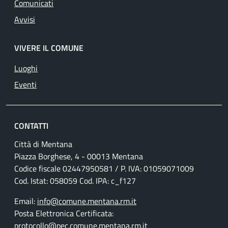
Comunicati
Avvisi
VIVERE IL COMUNE
Luoghi
Eventi
CONTATTI
Città di Mentana
Piazza Borghese, 4 - 00013 Mentana
Codice fiscale
02447950581
/ P. IVA:
01059071009
Cod. Istat: 058059 Cod. IPA: c_f127
Email:
info@comune.mentana.rm.it
Posta Elettronica Certificata:
protocollo@pec.comune.mentana.rm.it